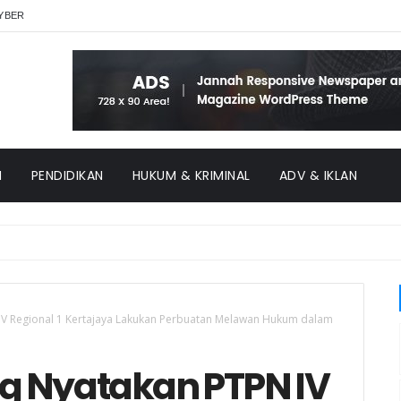
YBER
H
PENDIDIKAN
HUKUM & KRIMINAL
ADV & IKLAN
IV Regional 1 Kertajaya Lakukan Perbuatan Melawan Hukum dalam
g Nyatakan PTPN IV