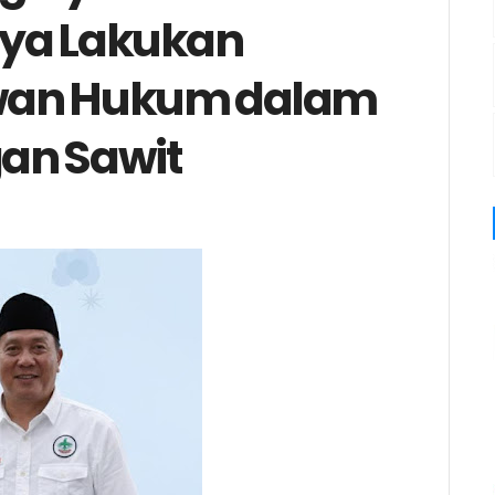
jaya Lakukan
wan Hukum dalam
an Sawit