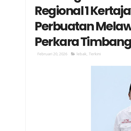
Regional 1 Kerta
Perbuatan Mela
Perkara Timbang
Februari 20, 2026
lebak
,
Terkini