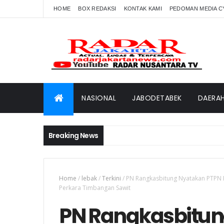
HOME
BOX REDAKSI
KONTAK KAMI
PEDOMAN MEDIA C
NASIONAL
JABODETABEK
DAERA
Breaking News
Home
/
lebak
/
Terkini
/
PN Rangkasbitung Nyatakan PTPN 
Perkara Timbangan Sawit
PN Rangkasbitun