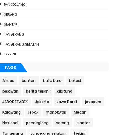
PANDEGLANG
SERANG
SIANTAR
TANGERANG
TANGERANG SELATAN
TERKINI
TAGS
Aimas
banten
batu bara
bekasi
belawan
berita terkini
cibitung
JABODETABEK
Jakarta
Jawa Barat
jayapura
Karawang
lebak
manokwari
Medan
Nasional
pandeglang
serang
siantar
Tangerang
tangerang selatan
Terkini