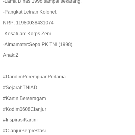
-Lama Dinas 1998 sampai sekarang.
-Pangkat:Letnan Kolonel.
NRP: 11980038431074
-Kesatuan: Korps Zeni.
-Almamater:Sepa PK TNI (1998).
Anak:2
#DandimPerempuanPertama
#SejarahTNIAD
#KartiniBerseragam
#Kodim0608Cianjur
#InspirasiKartini
#CianjurBerprestasi.