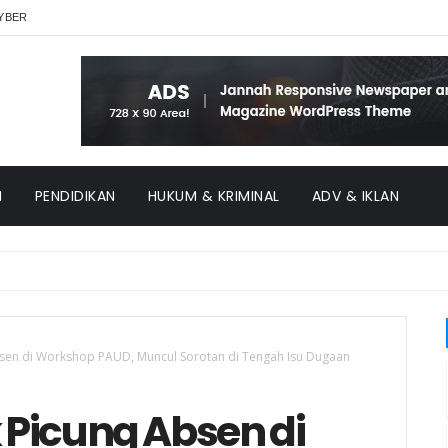
YBER
H
PENDIDIKAN
HUKUM & KRIMINAL
ADV & IKLAN
Absen di Workshop PAUD, Muncul Sorotan di Tengah Isu Dugaan
k Picung Absen di