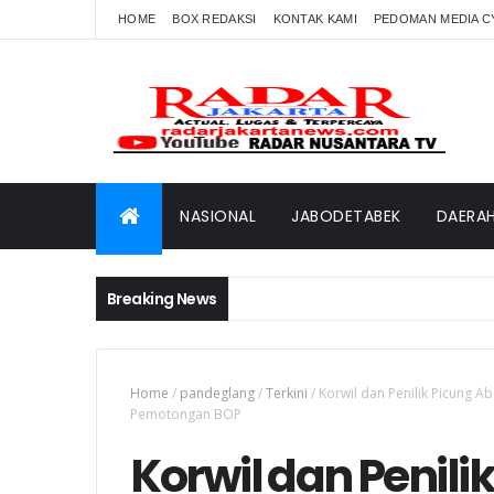
HOME
BOX REDAKSI
KONTAK KAMI
PEDOMAN MEDIA C
NASIONAL
JABODETABEK
DAERA
Breaking News
Home
/
pandeglang
/
Terkini
/
Korwil dan Penilik Picung 
Pemotongan BOP
Korwil dan Penili