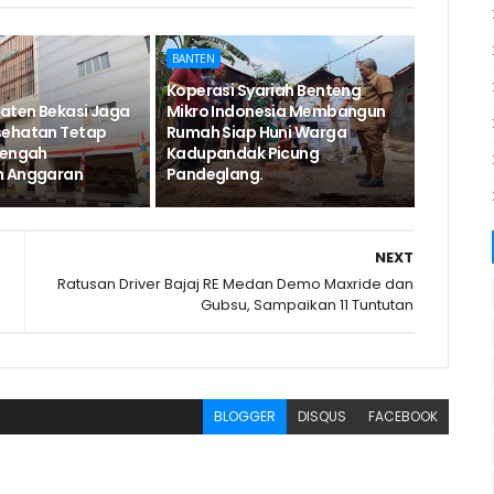
BANTEN
Koperasi Syariah Benteng
aten Bekasi Jaga
Mikro Indonesia Membangun
sehatan Tetap
Rumah Siap Huni Warga
Tengah
Kadupandak Picung
n Anggaran
Pandeglang.
NEXT
Ratusan Driver Bajaj RE Medan Demo Maxride dan
Gubsu, Sampaikan 11 Tuntutan
BLOGGER
DISQUS
FACEBOOK