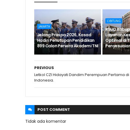
CIBITUNG
JAKARTA
RSUD Kabup
Jelang Praspa 2026, Kasad
Layanan Ke
Hadiri Penutupan Pendidikan
Optimal di 
899 Calon Perwira Akademi TNI
Penyesuaia
PREVIOUS
Letkol CZI Hidayati Dandim Perempuan Pertama di
Indonesia.
POST
COMMENT
Tidak ada komentar