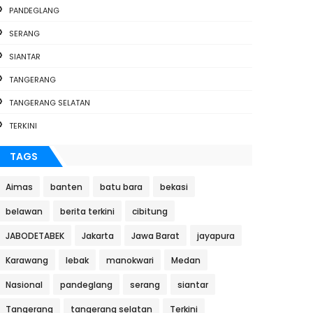
PANDEGLANG
SERANG
SIANTAR
TANGERANG
TANGERANG SELATAN
TERKINI
TAGS
Aimas
banten
batu bara
bekasi
belawan
berita terkini
cibitung
JABODETABEK
Jakarta
Jawa Barat
jayapura
Karawang
lebak
manokwari
Medan
Nasional
pandeglang
serang
siantar
Tangerang
tangerang selatan
Terkini