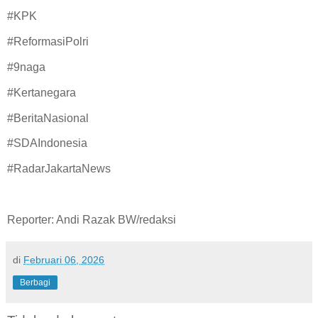
#KPK
#ReformasiPolri
#9naga
#Kertanegara
#BeritaNasional
#SDAIndonesia
#RadarJakartaNews
Reporter: Andi Razak BW/redaksi
di
Februari 06, 2026
Berbagi