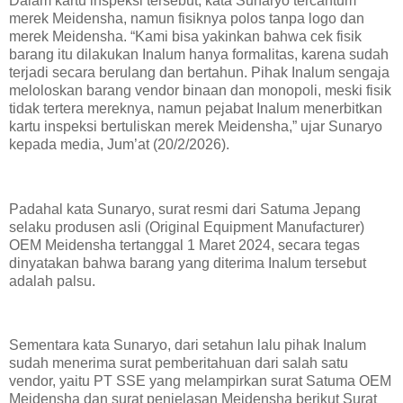
Dalam kartu inspeksi tersebut, kata Sunaryo tercantum
merek Meidensha, namun fisiknya polos tanpa logo dan
merek Meidensha. “Kami bisa yakinkan bahwa cek fisik
barang itu dilakukan Inalum hanya formalitas, karena sudah
terjadi secara berulang dan bertahun. Pihak Inalum sengaja
meloloskan barang vendor binaan dan monopoli, meski fisik
tidak tertera mereknya, namun pejabat Inalum menerbitkan
kartu inspeksi bertuliskan merek Meidensha,” ujar Sunaryo
kepada media, Jum’at (20/2/2026).
Padahal kata Sunaryo, surat resmi dari Satuma Jepang
selaku produsen asli (Original Equipment Manufacturer)
OEM Meidensha tertanggal 1 Maret 2024, secara tegas
dinyatakan bahwa barang yang diterima Inalum tersebut
adalah palsu.
Sementara kata Sunaryo, dari setahun lalu pihak Inalum
sudah menerima surat pemberitahuan dari salah satu
vendor, yaitu PT SSE yang melampirkan surat Satuma OEM
Meidensha dan surat penjelasan Meidensha berikut Surat