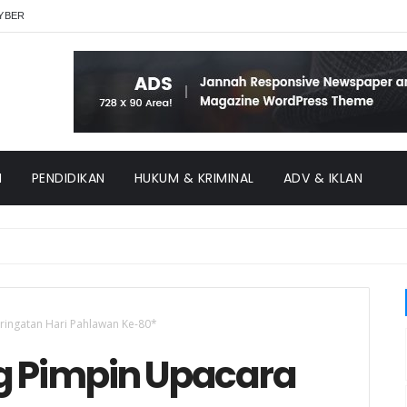
YBER
H
PENDIDIKAN
HUKUM & KRIMINAL
ADV & IKLAN
ringatan Hari Pahlawan Ke-80*
g Pimpin Upacara