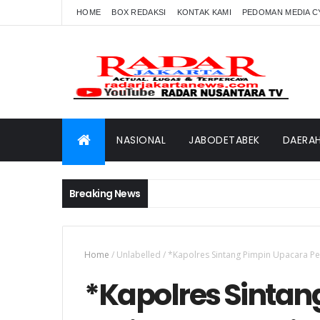
HOME
BOX REDAKSI
KONTAK KAMI
PEDOMAN MEDIA C
NASIONAL
JABODETABEK
DAERA
Breaking News
Home
/
Unlabelled
/
*Kapolres Sintang Pimpin Upacara Pe
*Kapolres Sintan