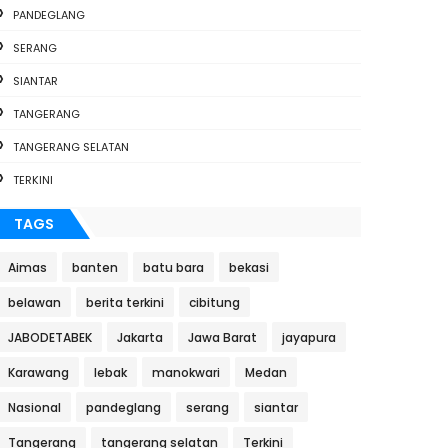
PANDEGLANG
SERANG
SIANTAR
TANGERANG
TANGERANG SELATAN
TERKINI
TAGS
Aimas
banten
batu bara
bekasi
belawan
berita terkini
cibitung
JABODETABEK
Jakarta
Jawa Barat
jayapura
Karawang
lebak
manokwari
Medan
Nasional
pandeglang
serang
siantar
Tangerang
tangerang selatan
Terkini