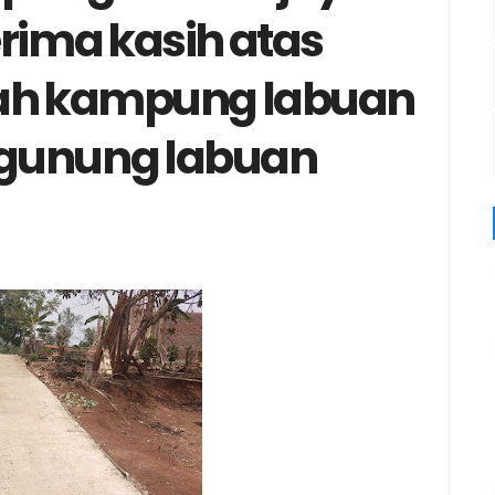
ima kasih atas
tah kampung labuan
 gunung labuan