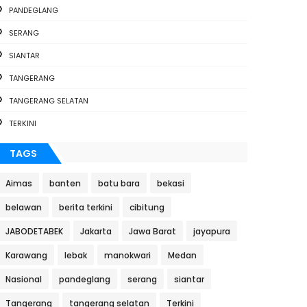
PANDEGLANG
SERANG
SIANTAR
TANGERANG
TANGERANG SELATAN
TERKINI
TAGS
Aimas
banten
batu bara
bekasi
belawan
berita terkini
cibitung
JABODETABEK
Jakarta
Jawa Barat
jayapura
Karawang
lebak
manokwari
Medan
Nasional
pandeglang
serang
siantar
Tangerang
tangerang selatan
Terkini