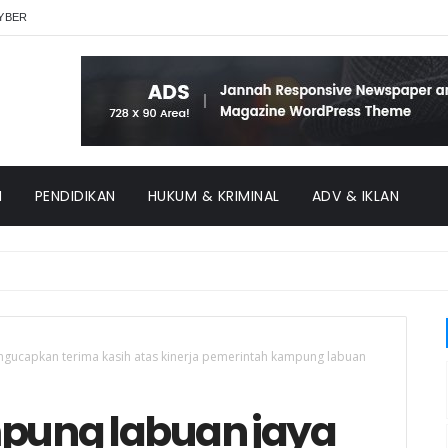
YBER
H
PENDIDIKAN
HUKUM & KRIMINAL
ADV & IKLAN
gucapkan terima kasih atas kinerja pemerintah kampung labuan
pung labuan jaya