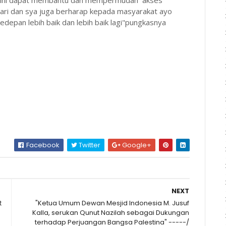
n ini dapat membantu dan mempermudah akses
hari dan sya juga berharap kepada masyarakat ayo
depan lebih baik dan lebih baik lagi"pungkasnya
Facebook
Twitter
Google+
NEXT
t
"Ketua Umum Dewan Mesjid Indonesia M. Jusuf
Kalla, serukan Qunut Nazilah sebagai Dukungan
terhadap Perjuangan Bangsa Palestina" -----/