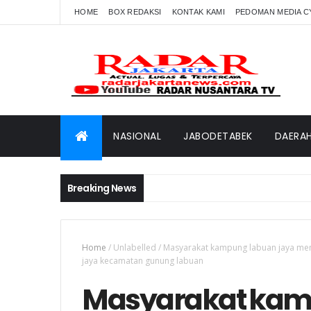
HOME
BOX REDAKSI
KONTAK KAMI
PEDOMAN MEDIA C
NASIONAL
JABODETABEK
DAERA
Breaking News
Home
/
Unlabelled
/
Masyarakat kampung labuan jaya men
jaya kecamatan gunung labuan
Masyarakat kam