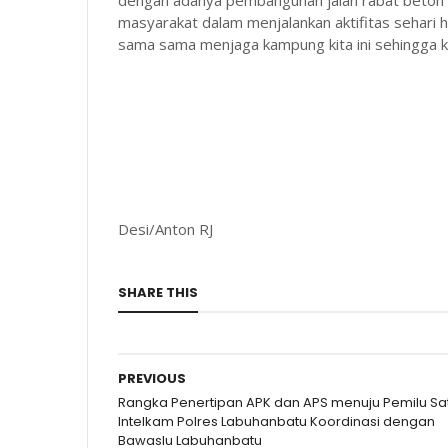
dengan adanya pembangunan jalan rabat beto
masyarakat dalam menjalankan aktifitas sehari 
sama sama menjaga kampung kita ini sehingga ke
Desi/Anton RJ
SHARE THIS
PREVIOUS
Rangka Penertipan APK dan APS menuju Pemilu Sa
Intelkam Polres Labuhanbatu Koordinasi dengan
Bawaslu Labuhanbatu