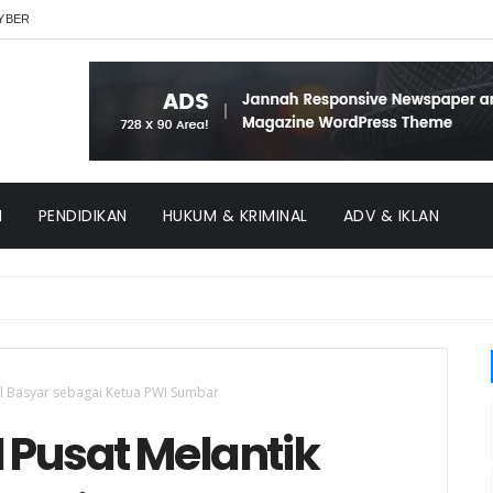
YBER
H
PENDIDIKAN
HUKUM & KRIMINAL
ADV & IKLAN
l Basyar sebagai Ketua PWI Sumbar
Pusat Melantik