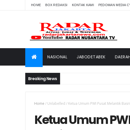
HOME
BOX REDAKSI
KONTAK KAMI
PEDOMAN MEDIA C
NASIONAL
JABODETABEK
DAERA
Breaking News
Home
/
Unlabelled
/
Ketua Umum PWI Pusat Melantik Basri
Ketua Umum PWI 