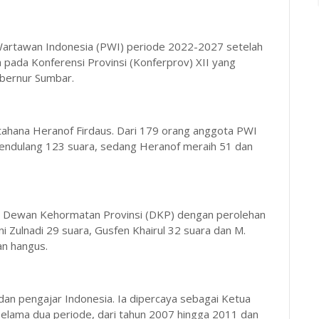
n Wartawan Indonesia (PWI) periode 2022-2027 setelah
pada Konferensi Provinsi (Konferprov) XII yang
ubernur Sumbar.
etahana Heranof Firdaus. Dari 179 orang anggota PWI
 mendulang 123 suara, sedang Heranof meraih 51 dan
tua Dewan Kehormatan Provinsi (DKP) dengan perolehan
ni Zulnadi 29 suara, Gusfen Khairul 32 suara dan M.
kan hangus.
dan pengajar Indonesia. Ia dipercaya sebagai Ketua
elama dua periode, dari tahun 2007 hingga 2011 dan