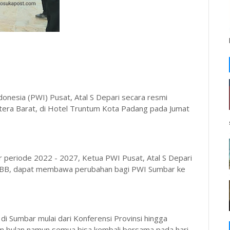
esia (PWI) Pusat, Atal S Depari secara resmi
tera Barat, di Hotel Truntum Kota Padang pada Jumat
 periode 2022 - 2027, Ketua PWI Pusat, Atal S Depari
pa BB, dapat membawa perubahan bagi PWI Sumbar ke
 di Sumbar mulai dari Konferensi Provinsi hingga
am bulan namun semua bisa kembali bersama pada hari