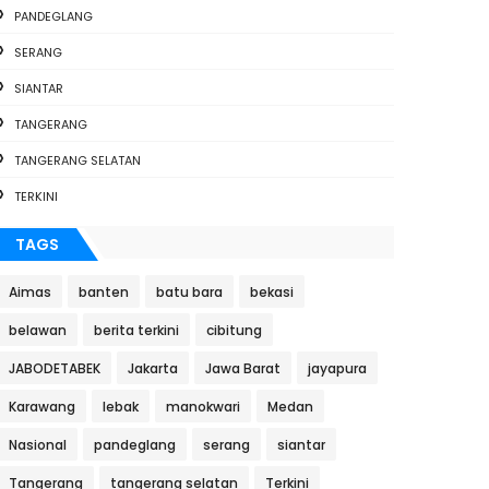
PANDEGLANG
SERANG
SIANTAR
TANGERANG
TANGERANG SELATAN
TERKINI
TAGS
Aimas
banten
batu bara
bekasi
belawan
berita terkini
cibitung
JABODETABEK
Jakarta
Jawa Barat
jayapura
Karawang
lebak
manokwari
Medan
Nasional
pandeglang
serang
siantar
Tangerang
tangerang selatan
Terkini