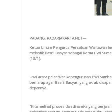
PADANG, RADARJAKARTA.NET—
Ketua Umum Pengurus Persatuan Wartawan Indon
melantik Basril Basyar sebagai Ketua PWI Suma
(13/1).
Usai acara pelantikan kepengurusan PWI Sumbar
berharap agar Basril Basyar, yang akrab disa
depannya.
"Kita melihat proses dan dinamika yang berjalan
pelantikan saat ini. Memang ada jeda waktu en