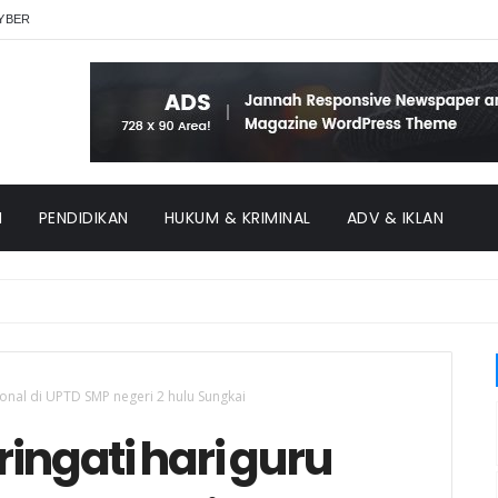
YBER
H
PENDIDIKAN
HUKUM & KRIMINAL
ADV & IKLAN
onal di UPTD SMP negeri 2 hulu Sungkai
ngati hari guru