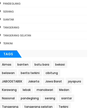
PANDEGLANG
SERANG
SIANTAR
TANGERANG
TANGERANG SELATAN
TERKINI
TAGS
Aimas
banten
batu bara
bekasi
belawan
berita terkini
cibitung
JABODETABEK
Jakarta
Jawa Barat
jayapura
Karawang
lebak
manokwari
Medan
Nasional
pandeglang
serang
siantar
Tangerang
tangerang selatan
Terkini