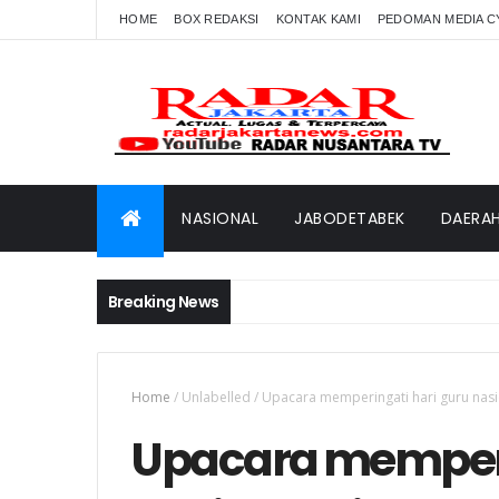
HOME
BOX REDAKSI
KONTAK KAMI
PEDOMAN MEDIA C
NASIONAL
JABODETABEK
DAERA
Breaking News
Home
/
Unlabelled
/
Upacara memperingati hari guru nasi
Upacara memperi