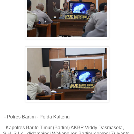
- Polres Bartim - Polda Kalteng
- Kapolres Barito Timur (Bartim) AKBP Viddy Dasmasela,
S.H, S.I.K., didampingi Wakapolres Bartim Kompol Zulyanto