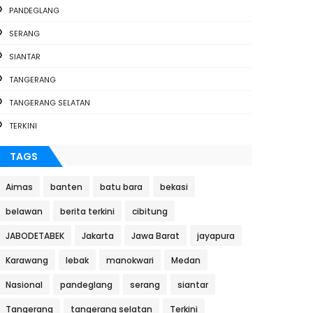
PANDEGLANG
SERANG
SIANTAR
TANGERANG
TANGERANG SELATAN
TERKINI
TAGS
Aimas
banten
batu bara
bekasi
belawan
berita terkini
cibitung
JABODETABEK
Jakarta
Jawa Barat
jayapura
Karawang
lebak
manokwari
Medan
Nasional
pandeglang
serang
siantar
Tangerang
tangerang selatan
Terkini