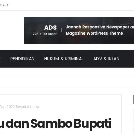
YBER
H
PENDIDIKAN
HUKUM & KRIMINAL
ADV & IKLAN
up 2022 Resmi ditutup
 dan Sambo Bupati