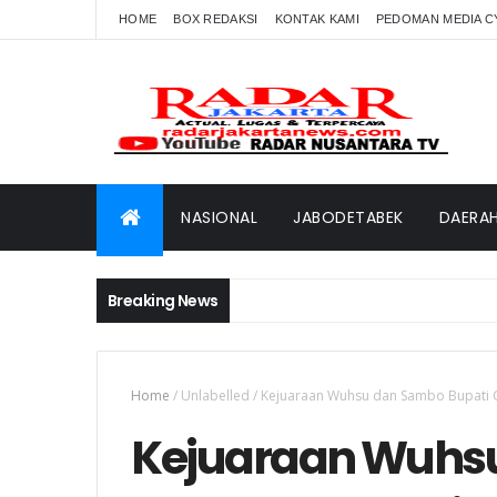
HOME
BOX REDAKSI
KONTAK KAMI
PEDOMAN MEDIA C
NASIONAL
JABODETABEK
DAERA
Breaking News
Home
/
Unlabelled
/
Kejuaraan Wuhsu dan Sambo Bupati C
Kejuaraan Wuhsu