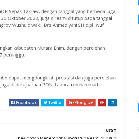
GOR Sepak Takraw, dengan tanggal yang berbeda juga
- 30 Oktober 2022, juga diresmi ditutup pada tanggal
rov Wushu diwakili Drs Ahmad yani SH dipl Iwuf.
angkan kabupaten Murara Enim, dengan perolehan
7 perunggu.
bo dapat mengdongkrat, prestasi dan juga perolehan
n juga di di kejuaraan PON. Laporan muhammad
Facebook
Twitter
Google+
NEXT
Kejuaraan Menembak Bupati Cup Resmi di Tutup