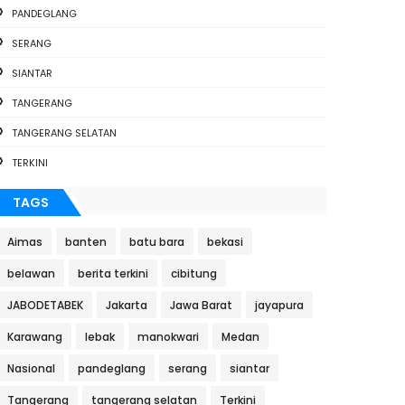
PANDEGLANG
SERANG
SIANTAR
TANGERANG
TANGERANG SELATAN
TERKINI
TAGS
Aimas
banten
batu bara
bekasi
belawan
berita terkini
cibitung
JABODETABEK
Jakarta
Jawa Barat
jayapura
Karawang
lebak
manokwari
Medan
Nasional
pandeglang
serang
siantar
Tangerang
tangerang selatan
Terkini