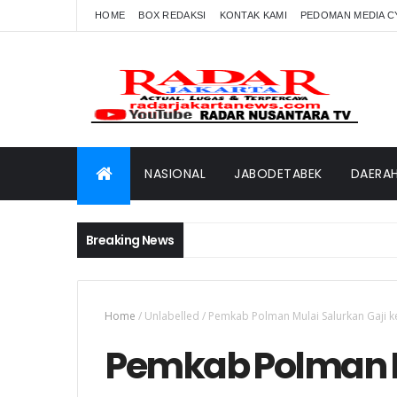
HOME
BOX REDAKSI
KONTAK KAMI
PEDOMAN MEDIA C
NASIONAL
JABODETABEK
DAERA
Breaking News
Home
/
Unlabelled
/
Pemkab Polman Mulai Salurkan Gaji 
Pemkab Polman M