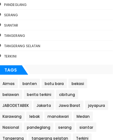
PANDEGLANG
SERANG
SIANTAR
TANGERANG
TANGERANG SELATAN
TERKINI
TAGS
Aimas
banten
batu bara
bekasi
belawan
berita terkini
cibitung
JABODETABEK
Jakarta
Jawa Barat
jayapura
Karawang
lebak
manokwari
Medan
Nasional
pandeglang
serang
siantar
Tangerang
tangerang selatan
Terkini