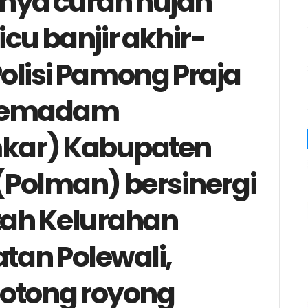
nya curah hujan
u banjir akhir-
 Polisi Pamong Praja
 Pemadam
kar) Kabupaten
(Polman) bersinergi
ah Kelurahan
tan Polewali,
gotong royong