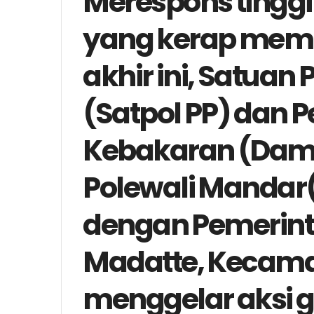
Merespons tinggi
yang kerap memic
akhir ini, Satuan
(Satpol PP) dan
Kebakaran (Dam
Polewali Mandar
dengan Pemerint
Madatte, Kecama
menggelar aksi 