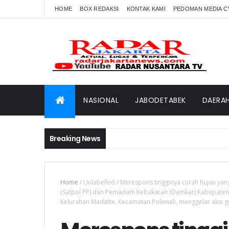
HOME
BOX REDAKSI
KONTAK KAMI
PEDOMAN MEDIA C
NASIONAL
JABODETABEK
DAERA
Breaking News
Home
/
Unlabelled
/
Merespons tingginya curah hujan yang 
(Satpol PP) dan Pemadam Kebakaran (Damkar) Kabupaten 
Kelurahan Madatte, Kecamatan Polewali, menggelar aksi g