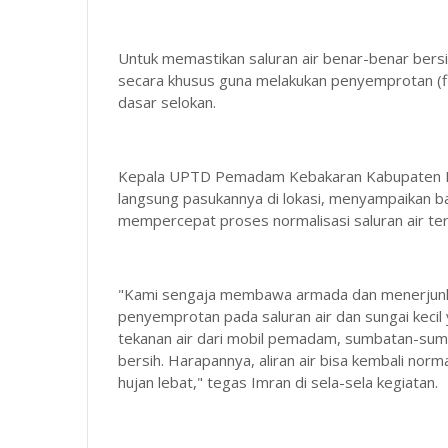
Untuk memastikan saluran air benar-benar bers
secara khusus guna melakukan penyemprotan (fl
dasar selokan.
Kepala UPTD Pemadam Kebakaran Kabupaten Pol
langsung pasukannya di lokasi, menyampaikan b
mempercepat proses normalisasi saluran air te
"Kami sengaja membawa armada dan menerjunkan
penyemprotan pada saluran air dan sungai keci
tekanan air dari mobil pemadam, sumbatan-sumba
bersih. Harapannya, aliran air bisa kembali norma
hujan lebat," tegas Imran di sela-sela kegiatan.