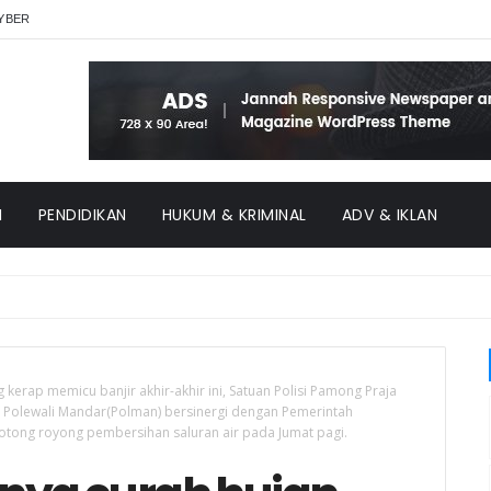
YBER
H
PENDIDIKAN
HUKUM & KRIMINAL
ADV & IKLAN
kerap memicu banjir akhir-akhir ini, Satuan Polisi Pamong Praja
Polewali Mandar(Polman) bersinergi dengan Pemerintah
otong royong pembersihan saluran air pada Jumat pagi.