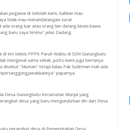
ukan pegawai di Sekolah kami, bahkan mau
a saya tidak mau menandatangani surat
 ada orang luar atau orang lain datang kesini bawa
ang baru saya terima" jelas Dadang.
 di tim teknis PPPK Paruh Waktu di SDN Gunungbatu
dak mengenal sama sekali, justru kami juga bertanya
sa disebut "Siluman" tetapi kalau Pak Sudirman mah ada
empertanggungjawabkannya" paparnya.
pala Desa Gunungbatu Kecamatan Munjul yang
erangkat desa yang baru mengundurkan diri dari Desa
satu perangkat desa di Pemerintahan Desa