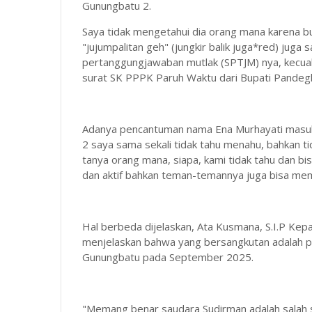
Gunungbatu 2.
Saya tidak mengetahui dia orang mana karena b
"jujumpalitan geh" (jungkir balik juga*red) jug
pertanggungjawaban mutlak (SPTJM) nya, kecuali
surat SK PPPK Paruh Waktu dari Bupati Pandegl
Adanya pencantuman nama Ena Murhayati masuk
2 saya sama sekali tidak tahu menahu, bahkan ti
tanya orang mana, siapa, kami tidak tahu dan bi
dan aktif bahkan teman-temannya juga bisa m
Hal berbeda dijelaskan, Ata Kusmana, S.I.P Ke
menjelaskan bahwa yang bersangkutan adalah p
Gunungbatu pada September 2025.
"Memang benar saudara Sudirman adalah salah 