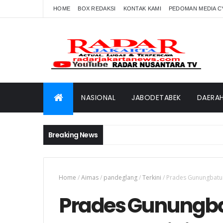
HOME
BOX REDAKSI
KONTAK KAMI
PEDOMAN MEDIA C
NASIONAL
JABODETABEK
DAERA
Breaking News
Home
/
Aimas
/
pandeglang
/
Terkini
/
Prades Gunungbatu J
Prades Gunungba