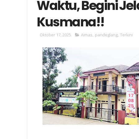
Waktu, Begini Je
Kusmana!!
Oktober 17, 2025
Aimas
,
pandeglang
,
Terkini