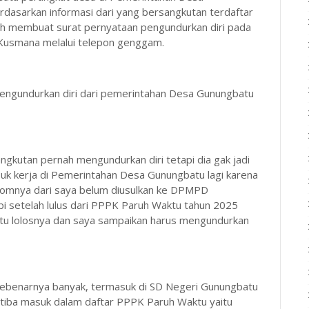
dasarkan informasi dari yang bersangkutan terdaftar
h membuat surat pernyataan pengundurkan diri pada
a Kusmana melalui telepon genggam.
mengundurkan diri dari pemerintahan Desa Gunungbatu
gkutan pernah mengundurkan diri tetapi dia gak jadi
suk kerja di Pemerintahan Desa Gunungbatu lagi karena
ekomnya dari saya belum diusulkan ke DPMPD
i setelah lulus dari PPPK Paruh Waktu tahun 2025
ntu lolosnya dan saya sampaikan harus mengundurkan
sebenarnya banyak, termasuk di SD Negeri Gunungbatu
 tiba masuk dalam daftar PPPK Paruh Waktu yaitu