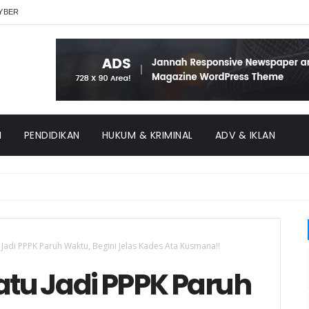
YBER
H
PENDIDIKAN
HUKUM & KRIMINAL
ADV & IKLAN
adi PPPK Paruh Waktu, Begini Jelas Kades Ata Kusmana!!
tu Jadi PPPK Paruh