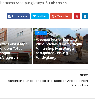
 bernama Anas"pungkasnya. *(
Toha/Wan
).
Facebook
Twitter
Google+
BANTEN
Koperasi Syariah Benteng
aten Bekasi Jaga
Mikro Indonesia Membangun
sehatan Tetap
Rumah Siap Huni Warga
Tengah
Kadupandak Picung
n Anggaran
Pandeglang.
NEXT
Amankan HSN di Pandeglang, Ratusan Anggota Polri
Diterjunkan