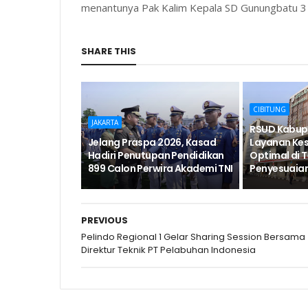
menantunya Pak Kalim Kepala SD Gunungbatu 3
SHARE THIS
CIBITUNG
JAKARTA
RSUD Kabup
Jelang Praspa 2026, Kasad
Layanan Ke
Hadiri Penutupan Pendidikan
Optimal di 
899 Calon Perwira Akademi TNI
Penyesuaia
PREVIOUS
Pelindo Regional 1 Gelar Sharing Session Bersama
Direktur Teknik PT Pelabuhan Indonesia