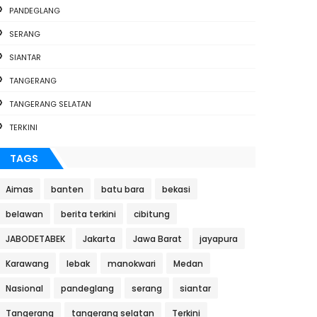
PANDEGLANG
SERANG
SIANTAR
TANGERANG
TANGERANG SELATAN
TERKINI
TAGS
Aimas
banten
batu bara
bekasi
belawan
berita terkini
cibitung
JABODETABEK
Jakarta
Jawa Barat
jayapura
Karawang
lebak
manokwari
Medan
Nasional
pandeglang
serang
siantar
Tangerang
tangerang selatan
Terkini