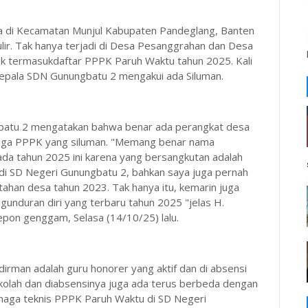
sa di Kecamatan Munjul Kabupaten Pandeglang, Banten
lir. Tak hanya terjadi di Desa Pesanggrahan dan Desa
uk termasukdaftar PPPK Paruh Waktu tahun 2025. Kali
 Kepala SDN Gunungbatu 2 mengakui ada Siluman.
batu 2 mengatakan bahwa benar ada perangkat desa
a juga PPPK yang siluman. "Memang benar nama
da tahun 2025 ini karena yang bersangkutan adalah
s di SD Negeri Gunungbatu 2, bahkan saya juga pernah
tahan desa tahun 2023. Tak hanya itu, kemarin juga
unduran diri yang terbaru tahun 2025 "jelas H.
epon genggam, Selasa (14/10/25) lalu.
man adalah guru honorer yang aktif dan di absensi
sekolah dan diabsensinya juga ada terus berbeda dengan
naga teknis PPPK Paruh Waktu di SD Negeri