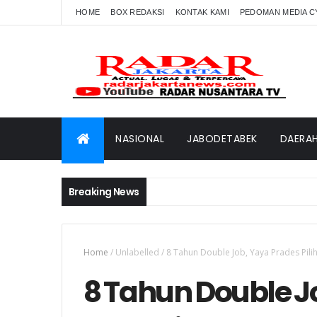
HOME
BOX REDAKSI
KONTAK KAMI
PEDOMAN MEDIA C
NASIONAL
JABODETABEK
DAERA
Breaking News
Home
/
Unlabelled
/
8 Tahun Double Job, Yaya Prades Pili
8 Tahun Double Jo