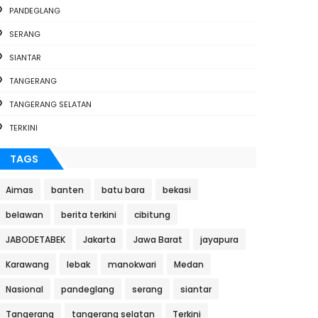
PANDEGLANG
SERANG
SIANTAR
TANGERANG
TANGERANG SELATAN
TERKINI
TAGS
Aimas
banten
batu bara
bekasi
belawan
berita terkini
cibitung
JABODETABEK
Jakarta
Jawa Barat
jayapura
Karawang
lebak
manokwari
Medan
Nasional
pandeglang
serang
siantar
Tangerang
tangerang selatan
Terkini