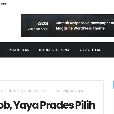
YBER
H
PENDIDIKAN
HUKUM & KRIMINAL
ADV & IKLAN
h PPPK di SMPN 3 Munjul, Ahmadi Karaben RI Angkat Bicara
b, Yaya Prades Pilih