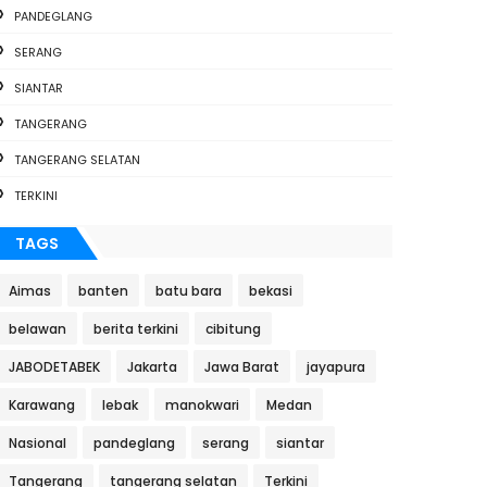
PANDEGLANG
SERANG
SIANTAR
TANGERANG
TANGERANG SELATAN
TERKINI
TAGS
Aimas
banten
batu bara
bekasi
belawan
berita terkini
cibitung
JABODETABEK
Jakarta
Jawa Barat
jayapura
Karawang
lebak
manokwari
Medan
Nasional
pandeglang
serang
siantar
Tangerang
tangerang selatan
Terkini