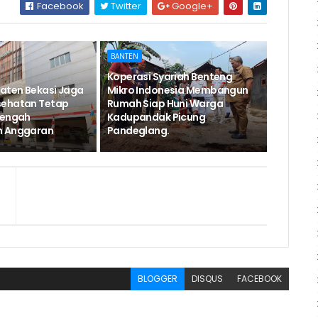
Facebook
Twitter
Google+
BANTEN
Koperasi Syariah Benteng
aten Bekasi Jaga
Mikro Indonesia Membangun
sehatan Tetap
Rumah Siap Huni Warga
Tengah
Kadupandak Picung
n Anggaran
Pandeglang.
BLOGGER
DISQUS
FACEBOOK