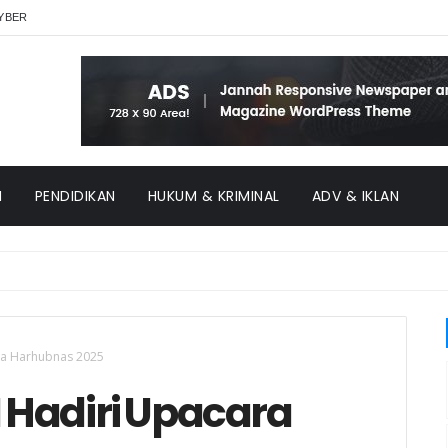
YBER
H
PENDIDIKAN
HUKUM & KRIMINAL
ADV & IKLAN
ara Harhubnas 2025
1 Hadiri Upacara