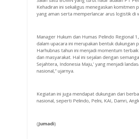
Salah satu BUMN yang turut hadir adalah PT Pel
Kehadiran ini sekaligus menegaskan komitmen p
yang aman serta memperlancar arus logistik di 
Manager Hukum dan Humas Pelindo Regional 1,
dalam upacara ini merupakan bentuk dukungan p
Harhubnas tahun ini menjadi momentum terbaik
dan masyarakat. Hal ini sejalan dengan semanga
Sejahtera, Indonesia Maju,’ yang menjadi lan
nasional,” ujarnya.
Kegiatan ini juga mendapat dukungan dari berba
nasional, seperti Pelindo, Pelni, KAI, Damri, Ang
(
Jumadi
)