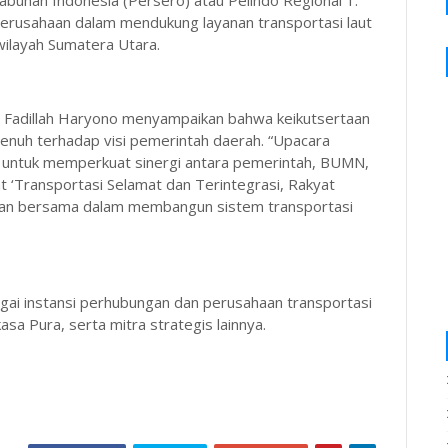
abuhan Indonesia (Persero) atau Pelindo Regional 1.
erusahaan dalam mendukung layanan transportasi laut
wilayah Sumatera Utara.
 Fadillah Haryono menyampaikan bahwa keikutsertaan
enuh terhadap visi pemerintah daerah. “Upacara
 untuk memperkuat sinergi antara pemerintah, BUMN,
t ‘Transportasi Selamat dan Terintegrasi, Rakyat
dasan bersama dalam membangun sistem transportasi
gai instansi perhubungan dan perusahaan transportasi
kasa Pura, serta mitra strategis lainnya.