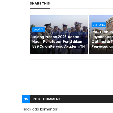
SHARE THIS
CIBITUNG
JAKARTA
RSUD Kabup
Jelang Praspa 2026, Kasad
Layanan Ke
Hadiri Penutupan Pendidikan
Optimal di 
899 Calon Perwira Akademi TNI
Penyesuaia
POST
COMMENT
Tidak ada komentar