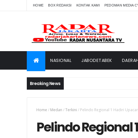
HOME
BOX REDAKSI
KONTAK KAMI
PEDOMAN MEDIA C
NASIONAL
JABODETABEK
DAERA
Breaking News
Home
/
Medan
/
Terkini
/
Pelindo Regional 1 Hadiri Upac
Pelindo Regional 