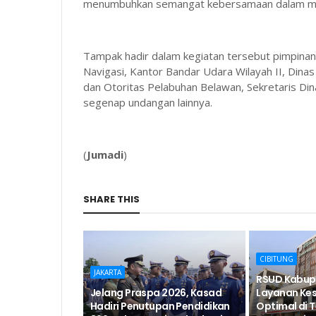
menumbuhkan semangat kebersamaan dalam mem
Tampak hadir dalam kegiatan tersebut pimpinan i
Navigasi, Kantor Bandar Udara Wilayah II, Di
dan Otoritas Pelabuhan Belawan, Sekretaris Di
segenap undangan lainnya.
(
Jumadi
)
SHARE THIS
CIBITUNG
JAKARTA
RSUD Kabup
Jelang Praspa 2026, Kasad
Layanan Ke
Hadiri Penutupan Pendidikan
Optimal di 