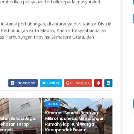
berikan pelayanan terbaik kepada masyarakat.
nstansi perhubungan, di antaranya dari Kantor Distrik
nas Perhubungan Kota Medan, Kantor Kesyahbandaran
nas Perhubungan Provinsi Sumatera Utara, dan
Facebook
Twitter
Google+
BANTEN
Koperasi Syariah Benteng
aten Bekasi Jaga
Mikro Indonesia Membangun
sehatan Tetap
Rumah Siap Huni Warga
Tengah
Kadupandak Picung