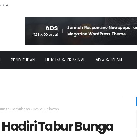
YBER
H
PENDIDIKAN
HUKUM & KRIMINAL
ADV & IKLAN
 Bunga Harhubnas 2025 di Belawan
1 Hadiri Tabur Bunga