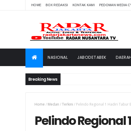
HOME
BOX REDAKSI
KONTAK KAMI
PEDOMAN MEDIA C
NASIONAL
JABODETABEK
DAERA
Breaking News
Home
/
Medan
/
Terkini
/
Pelindo Regional 1 Hadiri Tabur
Pelindo Regional 