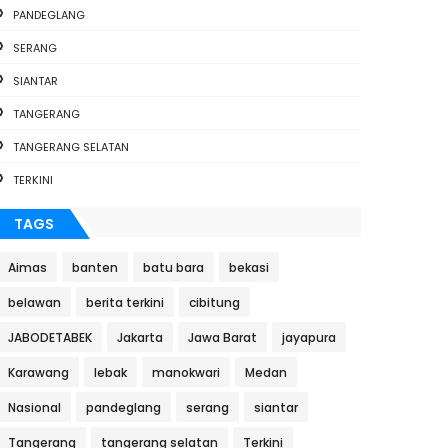
PANDEGLANG
SERANG
SIANTAR
TANGERANG
TANGERANG SELATAN
TERKINI
TAGS
Aimas
banten
batu bara
bekasi
belawan
berita terkini
cibitung
JABODETABEK
Jakarta
Jawa Barat
jayapura
Karawang
lebak
manokwari
Medan
Nasional
pandeglang
serang
siantar
Tangerang
tangerang selatan
Terkini