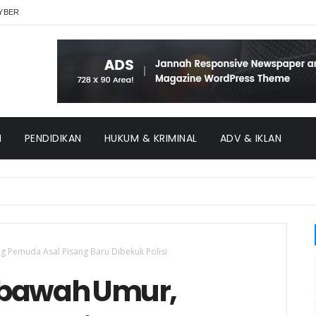
YBER
H
PENDIDIKAN
HUKUM & KRIMINAL
ADV & IKLAN
 Pemuda Asal Pisang Baru Dibekuk Polisi
ibawah Umur,