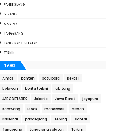
PANDEGLANG
SERANG
SIANTAR
TANGERANG
TANGERANG SELATAN
TERKINI
TAGS
Aimas
banten
batu bara
bekasi
belawan
berita terkini
cibitung
JABODETABEK
Jakarta
Jawa Barat
jayapura
Karawang
lebak
manokwari
Medan
Nasional
pandeglang
serang
siantar
Tangerang
tangerang selatan
Terkini