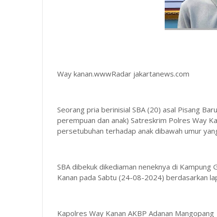
Way kanan.wwwRadar jakartanews.com
Seorang pria berinisial SBA (20) asal Pisang Ba
perempuan dan anak) Satreskrim Polres Way K
persetubuhan terhadap anak dibawah umur yang 
SBA dibekuk dikediaman neneknya di Kampung
Kanan pada Sabtu (24-08-2024) berdasarkan lap
Kapolres Way Kanan AKBP Adanan Mangopang m