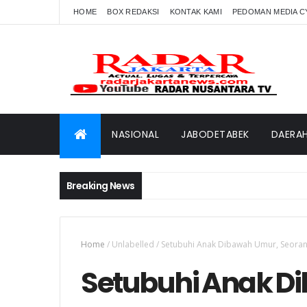
HOME
BOX REDAKSI
KONTAK KAMI
PEDOMAN MEDIA C
NASIONAL
JABODETABEK
DAERA
Breaking News
Home
/
Unlabelled
/
Setubuhi Anak Dibawah Umur, Seorang
Setubuhi Anak D