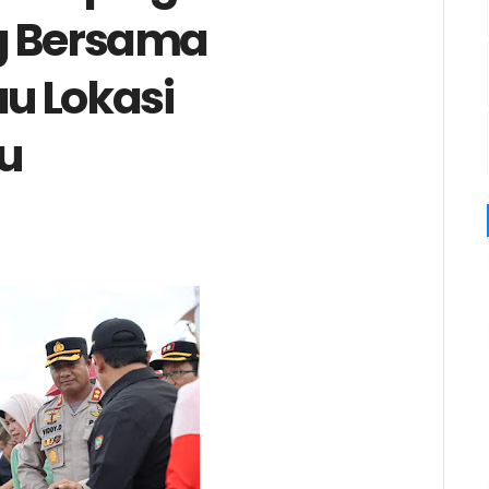
g Bersama
u Lokasi
u