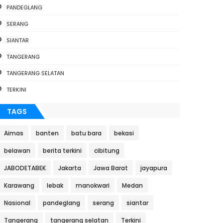
PANDEGLANG
SERANG
SIANTAR
TANGERANG
TANGERANG SELATAN
TERKINI
TAGS
Aimas
banten
batu bara
bekasi
belawan
berita terkini
cibitung
JABODETABEK
Jakarta
Jawa Barat
jayapura
Karawang
lebak
manokwari
Medan
Nasional
pandeglang
serang
siantar
Tangerang
tangerang selatan
Terkini