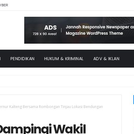
YBER
H
PENDIDIKAN
HUKUM & KRIMINAL
ADV & IKLAN
ernur Kalteng Bersama Rombongan Tinjau Lokasi Bendungan
Dampingi Wakil