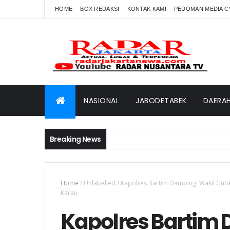
HOME
BOX REDAKSI
KONTAK KAMI
PEDOMAN MEDIA C
NASIONAL
JABODETABEK
DAERA
Breaking News
Home
/
Unlabelled
/
Kapolres Bartim Dampingi Wakil Gub
Karau
Kapolres Bartim 