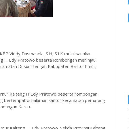
AKBP Viddy Dasmasela, S.H, S.I.K melaksanakan
eng H Edy Pratowo beserta Rombongan meninjau
ecamatan Dusun Tengah Kabupaten Barito Timur,
bernur Kalteng H Edy Pratowo beserta rombongan
ng bertempat di halaman kantor kecamatan pematang
endungan Karau.
ernur Kalteng, H Edy Pratowo, Sekda Provinsi Kalteng,