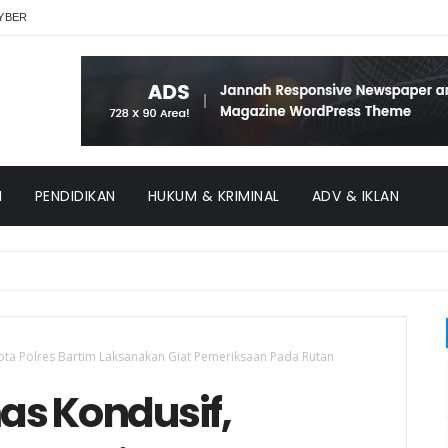
YBER
H
PENDIDIKAN
HUKUM & KRIMINAL
ADV & IKLAN
pta Polres Bartim Laksanakan Giat Pemeriksaan Pada Rutan
as Kondusif,