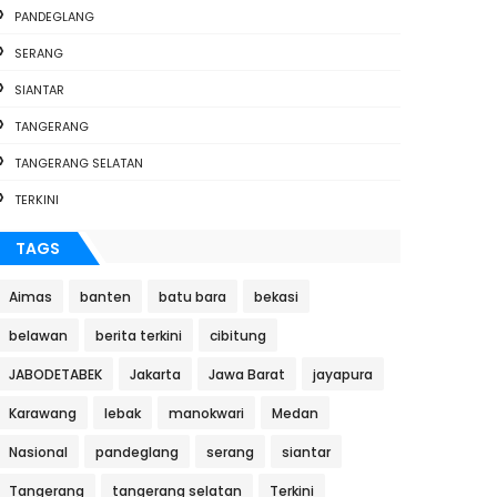
PANDEGLANG
SERANG
SIANTAR
TANGERANG
TANGERANG SELATAN
TERKINI
TAGS
Aimas
banten
batu bara
bekasi
belawan
berita terkini
cibitung
JABODETABEK
Jakarta
Jawa Barat
jayapura
Karawang
lebak
manokwari
Medan
Nasional
pandeglang
serang
siantar
Tangerang
tangerang selatan
Terkini