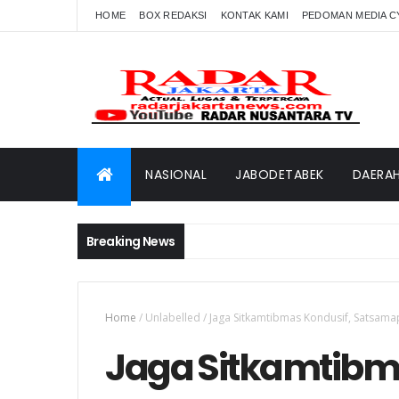
HOME
BOX REDAKSI
KONTAK KAMI
PEDOMAN MEDIA C
NASIONAL
JABODETABEK
DAERA
Breaking News
Home
/
Unlabelled
/
Jaga Sitkamtibmas Kondusif, Satsama
Jaga Sitkamtibm