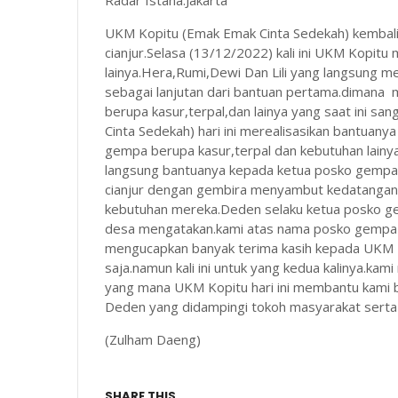
Radar Istana.Jakarta
UKM Kopitu (Emak Emak Cinta Sedekah) kembal
cianjur.Selasa (13/12/2022) kali ini UKM Kopit
lainya.Hera,Rumi,Dewi Dan Lili yang langsung m
sebagai lanjutan dari bantuan pertama.dimana 
berupa kasur,terpal,dan lainya yang saat ini 
Cinta Sedekah) hari ini merealisasikan bantuan
gempa berupa kasur,terpal dan kebutuhan lainy
langsung bantuanya kepada ketua posko gempa
cianjur dengan gembira menyambut kedatangan
kebutuhan mereka.Deden selaku ketua posko ge
desa mengatakan.kami atas nama posko gempa c
mengucapkan banyak terima kasih kepada UKM K
saja.namun kali ini untuk yang kedua kalinya.ka
yang mana UKM Kopitu hari ini membantu kami 
Deden yang didampingi tokoh masyarakat sert
(Zulham Daeng)
SHARE THIS