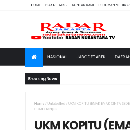
HOME
BOX REDAKSI
KONTAK KAMI
PEDOMAN MEDIA C
NASIONAL
JABODETABEK
DAERA
Breaking News
Home
/
Unlabelled
/
UKM KOPITU (EMAK EMAK CINTA SE
BUMI CIANJUR.
UKM KOPITU (EM