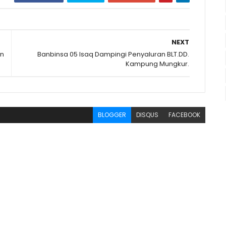
NEXT
an
Banbinsa 05 Isaq Dampingi Penyaluran BLT.DD.
Kampung Mungkur.
BLOGGER
DISQUS
FACEBOOK