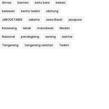
Aimas
banten
batu bara
bekasi
belawan
berita terkini
cibitung
JABODETABEK
Jakarta
Jawa Barat
jayapura
Karawang
lebak
manokwari
Medan
Nasional
pandeglang
serang
siantar
Tangerang
tangerang selatan
Terkini