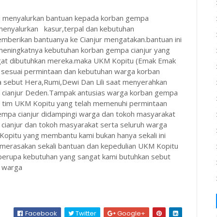
i menyalurkan bantuan kepada korban gempa
u menyalurkan kasur,terpal dan kebutuhan
emberikan bantuanya ke Cianjur mengatakan.bantuan ini
meningkatnya kebutuhan korban gempa cianjur yang
sangat dibutuhkan mereka.maka UKM Kopitu (Emak Emak
ya sesuai permintaan dan kebutuhan warga korban
a sebut Hera,Rumi,Dewi Dan Lili saat menyerahkan
 cianjur Deden.Tampak antusias warga korban gempa
 tim UKM Kopitu yang telah memenuhi permintaan
mpa cianjur didampingi warga dan tokoh masyarakat
ianjur dan tokoh masyarakat serta seluruh warga
opitu yang membantu kami bukan hanya sekali ini
mi merasakan sekali bantuan dan kepedulian UKM Kopitu
berupa kebutuhan yang sangat kami butuhkan sebut
a warga
Facebook
Twitter
Google+