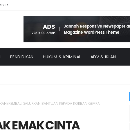
YBER
H
PENDIDIKAN
HUKUM & KRIMINAL
ADV & IKLAN
DEKAH) KEMBALI SALURKAN BANTUAN KEPADA KORBAN GEMPA
AK EMAK CINTA