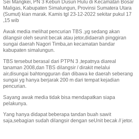
Sei Mangkei, PN 3 Kebun Dusun Hulu di Kecamatan Bosar
Maligas, Kabupaten Simalungun, Provinsi Sumatera Utara
(Sumut) kian marak. Kamis tgl 23-12-2022 sekitar pukul 17
,15 wib
Awak media melihat pencurian TBS ,yg sedang akan
dilangsir oleh seunit becak atau jetor,didaerah pinggiran
sungai daerah Nagori Timba,an kecamatan bandar
kabupaten simalungun.
TBS tersebut berasal dari PTPN 3 ,tepatnya diareal
tanaman 2008,dan TBS dilangsir / dirakit melalui
air,disungai bahtongguran dan dibawa ke daerah seberang
sungai yg hanya berjarak 200 m dari tempat kejadian
pencurian.
Sayang awak media tidak bisa mendapatkan siapa
pelakunya.
Yang hanya didapat beberapa tandan buah sawit
saja,sebagian sudah dilangsir dengan seUnit becak // jetor.