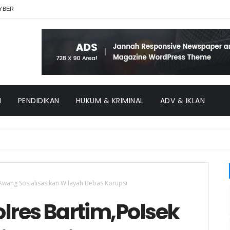
YBER
H
PENDIDIKAN
HUKUM & KRIMINAL
ADV & IKLAN
 Awang Sosialisasikan Wilayah Bebas Korupsi
olres Bartim,Polsek