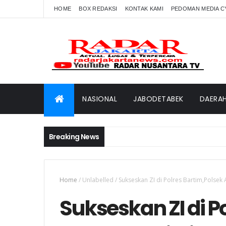
HOME
BOX REDAKSI
KONTAK KAMI
PEDOMAN MEDIA C
NASIONAL
JABODETABEK
DAERA
Breaking News
Home
/
Unlabelled
/
Sukseskan ZI di Polres Bartim,Polsek
Sukseskan ZI di P