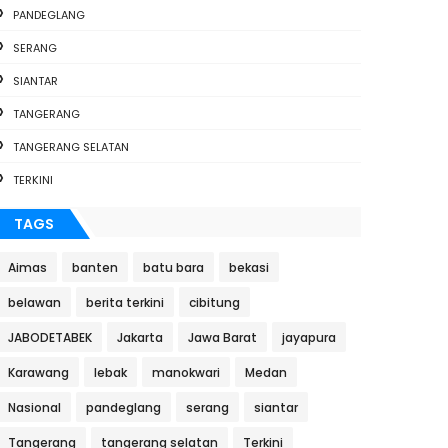
PANDEGLANG
SERANG
SIANTAR
TANGERANG
TANGERANG SELATAN
TERKINI
TAGS
Aimas
banten
batu bara
bekasi
belawan
berita terkini
cibitung
JABODETABEK
Jakarta
Jawa Barat
jayapura
Karawang
lebak
manokwari
Medan
Nasional
pandeglang
serang
siantar
Tangerang
tangerang selatan
Terkini