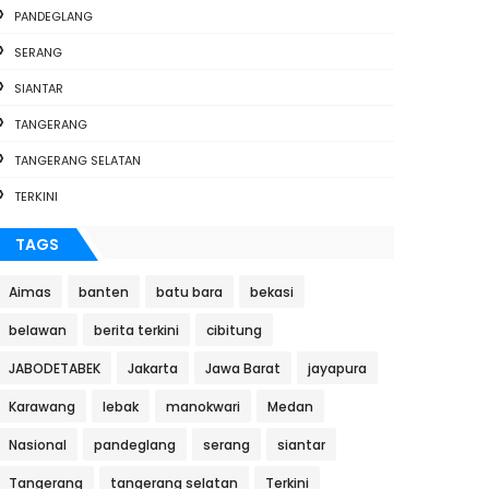
PANDEGLANG
SERANG
SIANTAR
TANGERANG
TANGERANG SELATAN
TERKINI
TAGS
Aimas
banten
batu bara
bekasi
belawan
berita terkini
cibitung
JABODETABEK
Jakarta
Jawa Barat
jayapura
Karawang
lebak
manokwari
Medan
Nasional
pandeglang
serang
siantar
Tangerang
tangerang selatan
Terkini