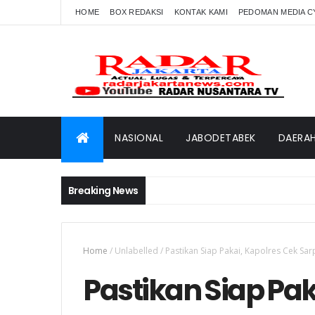
HOME
BOX REDAKSI
KONTAK KAMI
PEDOMAN MEDIA C
NASIONAL
JABODETABEK
DAERA
Breaking News
Home
/
Unlabelled
/
Pastikan Siap Pakai, Kapolres Cek Sa
Pastikan Siap Pak