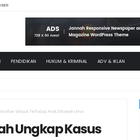
YBER
H
PENDIDIKAN
HUKUM & KRIMINAL
ADV & IKLAN
elecehan Seksual Terhadap Anak Dibawah Umur
iah Ungkap Kasus