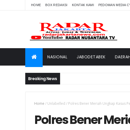
HOME
BOX REDAKSI
KONTAK KAMI
PEDOMAN MEDIA C
NASIONAL
JABODETABEK
DAERA
Breaking News
Home
/
Unlabelled
/
Polres Bener Meriah Ungkap Kasus P
Polres Bener Mer