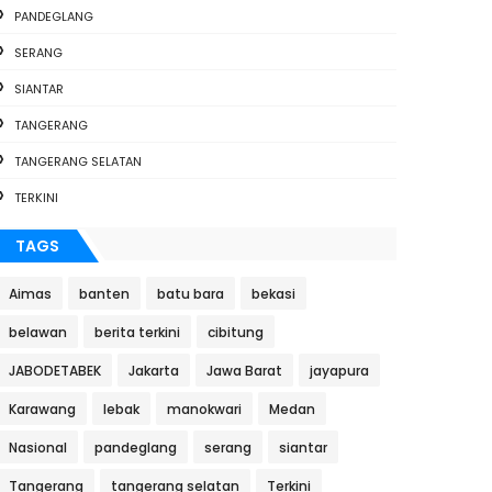
PANDEGLANG
SERANG
SIANTAR
TANGERANG
TANGERANG SELATAN
TERKINI
TAGS
Aimas
banten
batu bara
bekasi
belawan
berita terkini
cibitung
JABODETABEK
Jakarta
Jawa Barat
jayapura
Karawang
lebak
manokwari
Medan
Nasional
pandeglang
serang
siantar
Tangerang
tangerang selatan
Terkini