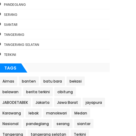
PANDEGLANG
SERANG
SIANTAR
TANGERANG
TANGERANG SELATAN
TERKINI
TAGS
Aimas
banten
batu bara
bekasi
belawan
berita terkini
cibitung
JABODETABEK
Jakarta
Jawa Barat
jayapura
Karawang
lebak
manokwari
Medan
Nasional
pandeglang
serang
siantar
Tangerang
tangerang selatan
Terkini