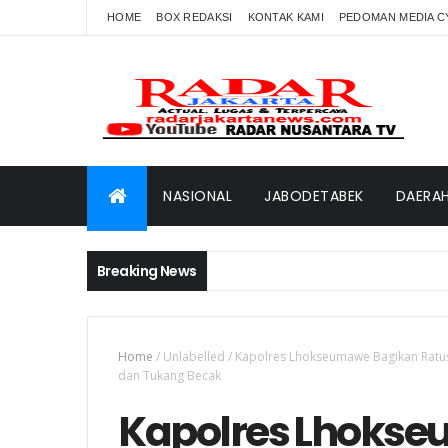
HOME
BOX REDAKSI
KONTAK KAMI
PEDOMAN MEDIA C
NASIONAL
JABODETABEK
DAERA
Breaking News
Home
/
Unlabelled
/
Kapolres Lhokseumawe Bagikan Ratus
dan Tukang Becak
Kapolres Lhoks