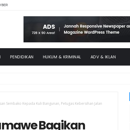
YBER
H
PENDIDIKAN
HUKUM & KRIMINAL
ADV & IKLAN
an Sembako Kepada Kuli Bangunan, Petugas Kebersihan Jalan
eumawe Bagikan