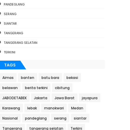
PANDEGLANG
SERANG
SIANTAR
TANGERANG
TANGERANG SELATAN
TERKINI
TAGS
Aimas
banten
batu bara
bekasi
belawan
berita terkini
cibitung
JABODETABEK
Jakarta
Jawa Barat
jayapura
Karawang
lebak
manokwari
Medan
Nasional
pandeglang
serang
siantar
Tangerang
tangerang selatan
Terkini