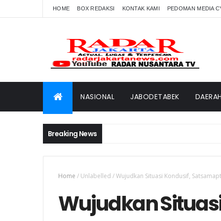
HOME
BOX REDAKSI
KONTAK KAMI
PEDOMAN MEDIA C
NASIONAL
JABODETABEK
DAERA
Breaking News
Home
/
Unlabelled
/
Wujudkan Situasi Kondusif, Satsamapta
Wujudkan Situasi