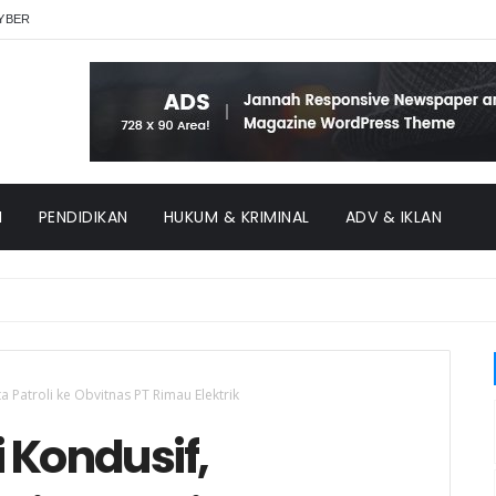
YBER
H
PENDIDIKAN
HUKUM & KRIMINAL
ADV & IKLAN
 Patroli ke Obvitnas PT Rimau Elektrik
 Kondusif,