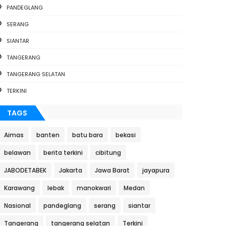
PANDEGLANG
SERANG
SIANTAR
TANGERANG
TANGERANG SELATAN
TERKINI
TAGS
Aimas
banten
batu bara
bekasi
belawan
berita terkini
cibitung
JABODETABEK
Jakarta
Jawa Barat
jayapura
Karawang
lebak
manokwari
Medan
Nasional
pandeglang
serang
siantar
Tangerang
tangerang selatan
Terkini