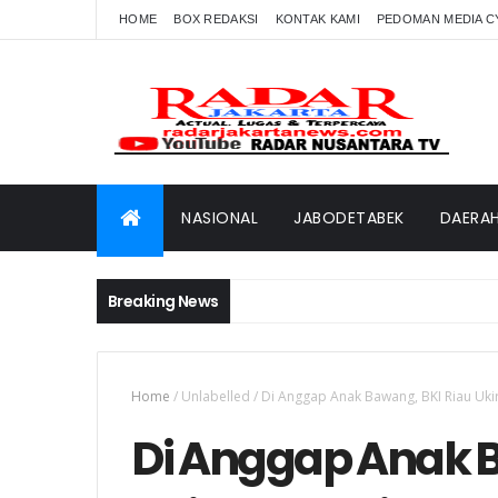
HOME
BOX REDAKSI
KONTAK KAMI
PEDOMAN MEDIA C
NASIONAL
JABODETABEK
DAERA
Breaking News
Home
/
Unlabelled
/
Di Anggap Anak Bawang, BKI Riau Ukir
Di Anggap Anak B